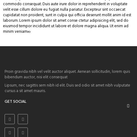
commodo consequat. Duis aute irure dolor in reprehenderit in voluptate
velit esse cillum dolore eu fugiat nulla pariatur. Excepteur sint occaecat
cupidatat non proident, sunt in culpa qui officia deserunt mollit anim id est
laborum. Lorem ipsum dolor sit amet conse ctetur adipisicing elit, sed do
eiusmod tempor incididunt ut labore et dolore magna aliqua. Ut enim ad
minim veniamю
Proin gravida nibh vel velit auctor aliquet. Aenean sollicitudin, lorem quis
bibendum auctor, nisi elit consequat
Lipsum, nec sagittis sem nibh id elit. Duis sed odio sit amet nibh vulputate
cursus a sit amet mauris.
GET SOCIAL