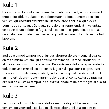
Rule 1
WHITE WINES
Lorem ipsum dolor sit amet conse ctetur adipisicing elit, sed do eiusmod
tempor incididunt ut labore et dolore magna aliqua. Ut enim ad minim
CHARDONNAY
veniam, quis nostrud exercitation ullamco laboris nisi ut aliquip ex ea
commodo consequat. Duis aute irure dolor in reprehenderit in voluptate
velit esse cillum dolore eu fugiat nulla pariatur. Excepteur sint occaecat
ROSÉ WINE
cupidatat non proident, sunt in culpa qui officia deserunt mollit anim id est
laborum.
SPARKLING WINE
Rule 2
FORTIFIED WINE
Sed do eiusmod tempor incididunt ut labore et dolore magna aliqua. Ut
ABOUT US
enim ad minim veniam, quis nostrud exercitation ullamco laboris nisi ut
aliquip ex ea commodo consequat. Duis aute irure dolor in reprehenderit in
voluptate velit esse cillum dolore eu fugiat nulla pariatur. Excepteur sint
occaecat cupidatat non proident, sunt in culpa qui officia deserunt mollit
anim id est laborum. Lorem ipsum dolor sit amet conse ctetur adipisicing
elit, sed do eiusmod tempor incididunt ut labore et dolore magna aliqua. Ut
enim ad minim veniamю
Rule 3
Tempor incididunt ut labore et dolore magna aliqua. Ut enim ad minim
veniam, quis nostrud exercitation ullamco laboris nisi ut aliquip ex ea